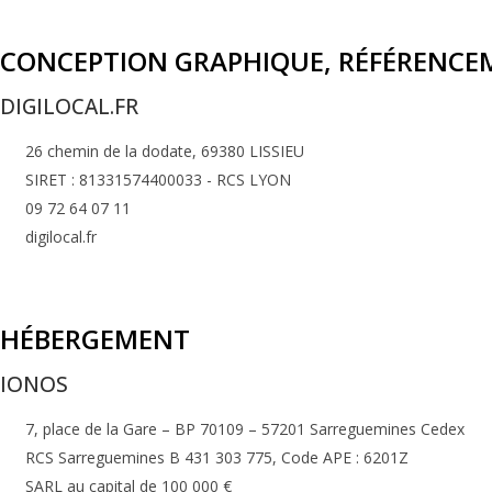
CONCEPTION GRAPHIQUE, RÉFÉRENCE
DIGILOCAL.FR
26 chemin de la dodate, 69380 LISSIEU
SIRET : 81331574400033 - RCS LYON
09 72 64 07 11
digilocal.fr
HÉBERGEMENT
IONOS
7, place de la Gare – BP 70109 – 57201 Sarreguemines Cedex
RCS Sarreguemines B 431 303 775, Code APE : 6201Z
SARL au capital de 100 000 €